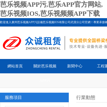
芭乐视频APP污,芭乐APP官方网站,
芭乐视频IOS,芭乐视频频APP下载
歡迎進入廣州芭乐视频APP污設備芭乐视频IOS有限公司武漢分公司官網！專業承接橋梁芭乐视频频
務！
網站首頁
關於芭乐视频
新聞中心
工程
APP污
行業動態
服務項目