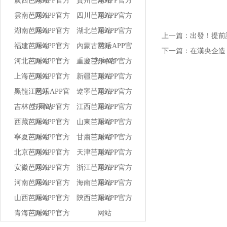
廣西芭乐APP官方
网站
貴州芭乐APP官方
网站
雲南芭乐APP官方
网站
四川芭乐APP官方
网站
湖南芭乐APP官方
网站
湖北芭乐APP官方
网站
上一篇：
出發！
福建芭乐APP官方
网站
內蒙古芭乐APP官
网站
下一篇：
在漢央企造
河北芭乐APP官方
网站
重慶芭乐APP官方
方网站
上海芭乐APP官方
网站
新疆芭乐APP官方
网站
黑龍江芭乐APP官
网站
遼寧芭乐APP官方
网站
吉林芭乐APP官方
方网站
江西芭乐APP官方
网站
西藏芭乐APP官方
网站
山東芭乐APP官方
网站
寧夏芭乐APP官方
网站
甘肅芭乐APP官方
网站
北京芭乐APP官方
网站
天津芭乐APP官方
网站
安徽芭乐APP官方
网站
浙江芭乐APP官方
网站
河南芭乐APP官方
网站
海南芭乐APP官方
网站
山西芭乐APP官方
网站
陝西芭乐APP官方
网站
青海芭乐APP官方
网站
网站