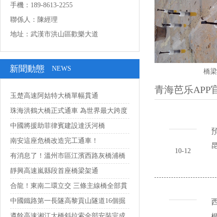
手機：189-8613-2255
聯係人：陳經理
地址：武漢市洪山區歡樂大道
新聞動態
NEWS
橋梁
青海芭乐APP
玉楚高速阿姑特大橋單幅貫通
珠海洪鶴大橋正式通車 為世界最大跨度
串聯...
中國將援助菲律賓建設達沃河橋
南安這座危橋改造完工通車！
昆
10-12
有消息了！溫州市區江濱西路灰橋浦橋
預計1...
靜興高速嵐縣段首座橋梁架通
合龍！東南二環立交 三條主線橋全部貫
通
中國鐵路第一長隧高黎貢山隧道16個掘
進通...
遵餘高速湘江大橋斜拉索全部安裝完成
根